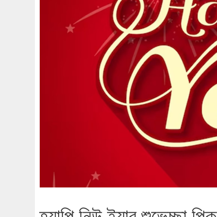
হ্যাপি নিউ ইয়ার শুভেচ্ছা প