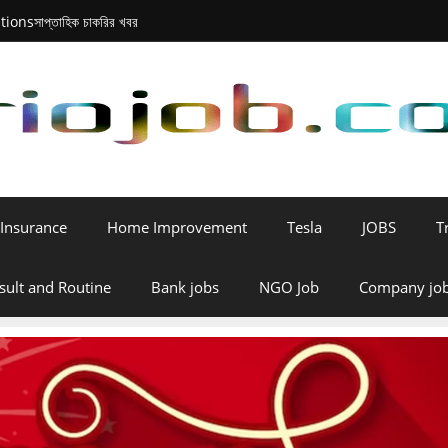
tions
সাপ্তাহিক চাকরির খবর
Insurance
Home Improvement
Tesla
JOBS
T
sult and Routine
Bank jobs
NGO Job
Company jo