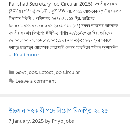
Parishad Secretary Job Circular 2025): স্থানীয় সরকার
(ইউনিয়ন পরিষদ) কর্মচারী চাকুরী বিধিমালা, ২০১১ মোতাবেক স্থানীয় সরকার
বিভাগের ইউপি-২ অধিশাখার ২৫/১১/২০১৪ খ্রি. তারিখের
৪৬.০১৭.০১১.০০.০০.০০১.২০১১-৭১৮ (৬৪) নম্বর স্মারকের আলোকে
স্থানীয় সরকার বিভাগের ইউপি-২ শাখার ২৫/১১/২০২৪ খ্রি. তারিখের
৪৬,০০,০০০০০.০১৮.০৪.০০১.১৭ (অংশ-৩)-১৫৯২ নম্বর স্মারকে
প্রাপ্ত ছাড়পত্র মোতাবেক নোয়াখালী জেলার ‘ইউনিয়ন পরিষদ প্রশাসনিক
…
Read more
Categories
Govt Jobs
,
Latest Job Circular
Leave a comment
উচ্চমান সহকারী পদে নিয়োগ বিজ্ঞপ্তি ২০২৫
7 January, 2025
by
Priyo Jobs